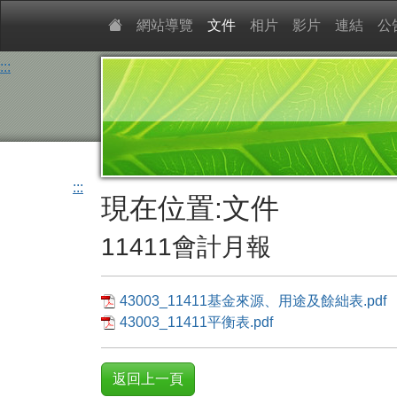
網站導覽
文件
相片
影片
連結
公
:::
:::
現在位置:文件
11411會計月報
43003_11411基金來源、用途及餘絀表.pdf
43003_11411平衡表.pdf
返回上一頁