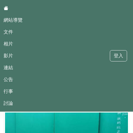
:::
網站導覽
文件
相片
影片
登入
堵南國小114學年度四年甲班
連結
公告
::
行事
現在位置:相片
回相片
1169594_0
2026-06-25 15:07:57
討論