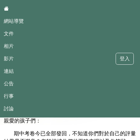
:::
網站導覽
文件
相片
影片
登入
堵南國小114學年度四年甲班
連結
公告
::
行事
現在位置:文件
回文件
期中考後的提醒
2024-11-04 13:33:21
討論
親愛的孩子們：
期中考卷今已全部發回，不知道你們對於自己的評量