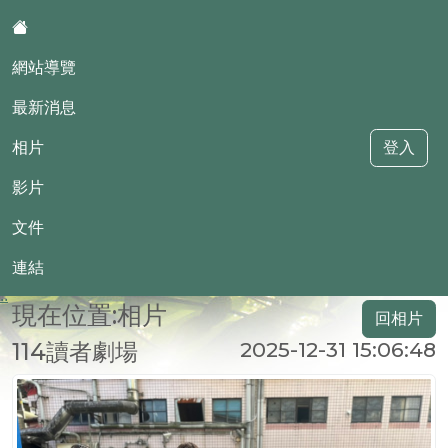
:::
網站導覽
最新消息
相片
登入
影片
華興國小母語日網站
文件
連結
::
現在位置:相片
回相片
114讀者劇場
2025-12-31 15:06:48