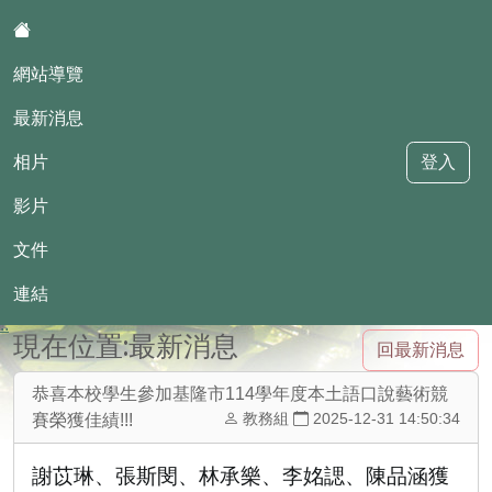
:::
網站導覽
最新消息
相片
登入
影片
華興國小母語日網站
文件
連結
::
現在位置:最新消息
回最新消息
恭喜本校學生參加基隆市114學年度本土語口說藝術競
教務組
2025-12-31 14:50:34
賽榮獲佳績!!!
謝苡琳、張斯閔、林承樂、李姳諰、陳品涵獲