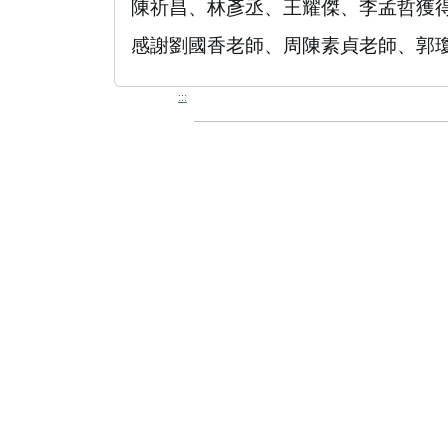
陳祈昌、林彥丞、王耀傑、李孟哲獲
感謝劉國香老師、周陳素貞老師、郭
:::