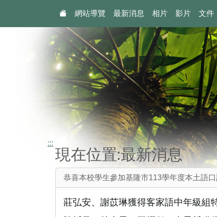
:::
網站導覽
最新消息
相片
影片
文件
:::
現在位置:最新消息
恭喜本校學生參加基隆市113學年度本土語口說
莊弘安、謝苡琳獲得客家語中年級組