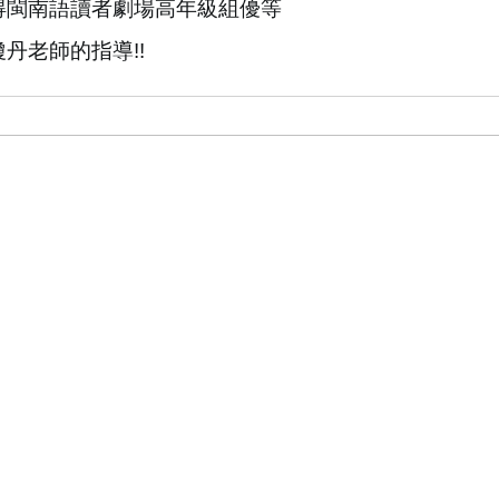
得閩南語讀者劇場高年級組優等
瓊丹老師的指導
!!