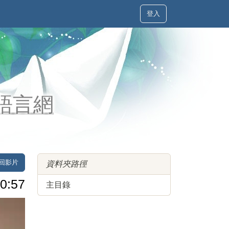
登入
土語言網
回影片
資料夾路徑
0:57
主目錄