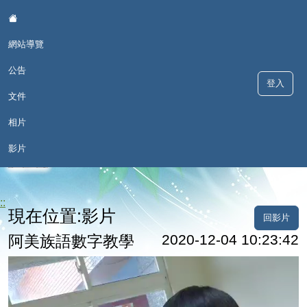
:::
網站導覽
公告
登入
文件
相片
歡喜學 甘願講 - 深澳國小本土語
影片
言網
::
現在位置:影片
回影片
2020-12-04 10:23:42
阿美族語數字教學