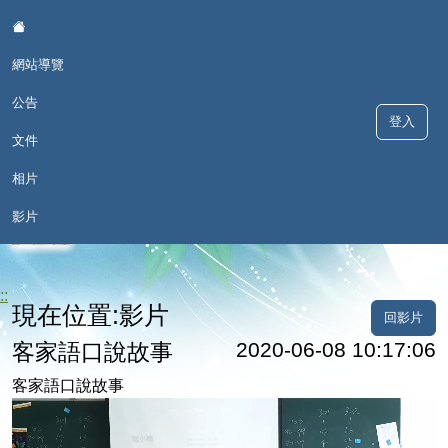
:::
網站導覽
公告
登入
文件
相片
歡喜學 甘願講 - 深澳國小本土語
影片
言網
::
現在位置:影片
回影片
2020-06-08 10:17:06
客家語口說故事
客家語口說故事