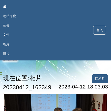
:::
網站導覽
公告
登入
文件
相片
歡喜學 甘願講 - 深澳國小本土語
影片
言網
::
現在位置:相片
回相片
2023-04-12 18:03:03
20230412_162349