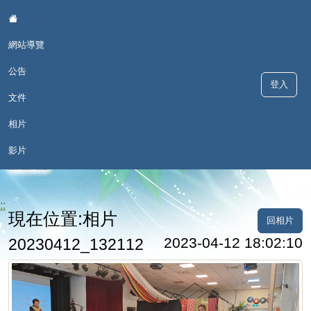
:::
網站導覽
公告
登入
文件
相片
歡喜學 甘願講 - 深澳國小本土語
影片
言網
::
現在位置:相片
回相片
2023-04-12 18:02:10
20230412_132112