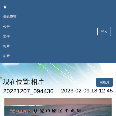
:::
網站導覽
公告
登入
文件
相片
歡喜學 甘願講 - 深澳國小本土語
影片
言網
::
現在位置:相片
回相片
2023-02-09 18:12:45
20221207_094436