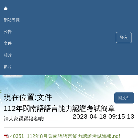
:::
網站導覽
公告
登入
文件
相片
歡喜學 甘願講 - 深澳國小本土語
影片
言網
::
現在位置:文件
回文件
112年閩南語語言能力認證考試簡章
2023-04-18 09:15:13
請大家踴躍報名哦!
40351_112年8月閩南語語言能力認證考試海報.pdf