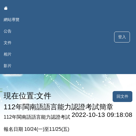
:::
網站導覽
公告
登入
文件
相片
歡喜學 甘願講 - 深澳國小本土語
影片
言網
::
現在位置:文件
回文件
112年閩南語語言能力認證考試簡章
2022-10-13 09:18:08
112年閩南語語言能力認證考試
報名日期 10/24(一)至11/25(五)