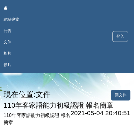
:::
網站導覽
公告
登入
文件
相片
歡喜學 甘願講 - 深澳國小本土語
影片
言網
::
現在位置:文件
回文件
110年客家語能力初級認證 報名簡章
2021-05-04 20:40:51
110年客家語能力初級認證 報名
簡章