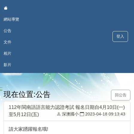
:::
網站導覽
公告
登入
文件
相片
歡喜學 甘願講 - 深澳國小本土語
影片
言網
::
現在位置:公告
回公告
112年閩南語語言能力認證考試 報名日期自4月10日(一)
深澳國小
2023-04-18 09:13:43
至5月12日(五)
請大家踴躍報名哦!