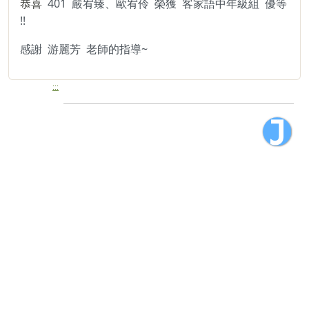
401 嚴宥臻、歐宥伶 榮獲 客家語中年級組 優等
恭喜
!!
感謝 游麗芳 老師的指導~
:::