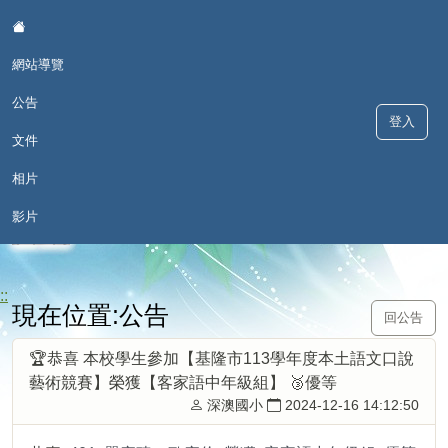
:::
網站導覽
公告
登入
文件
相片
歡喜學 甘願講 - 深澳國小本土語
影片
言網
::
現在位置:公告
回公告
🏆恭喜 本校學生參加【基隆市113學年度本土語文口說
藝術競賽】榮獲【客家語中年級組】 🥉優等
深澳國小
2024-12-16 14:12:50