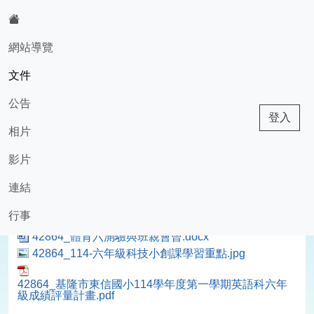
:::
網站導覽
文件
603班級網頁
公告
登入
相片
現在位置:文件
回文件
影片
114學年科任課評量說明
連結
2025-09-09 13:49:21
行事
42864_114六年級自然領域評量計畫.docx
42864_體育六測驗與班親會曾.docx
42864_114-六年級科技小創課學習重點.jpg
42864_基隆市東信國小114學年度第一學期英語科六年
級成績評量計畫.pdf