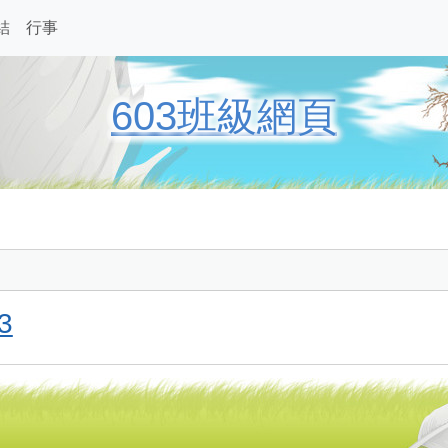
結
行事
603班級網頁
3