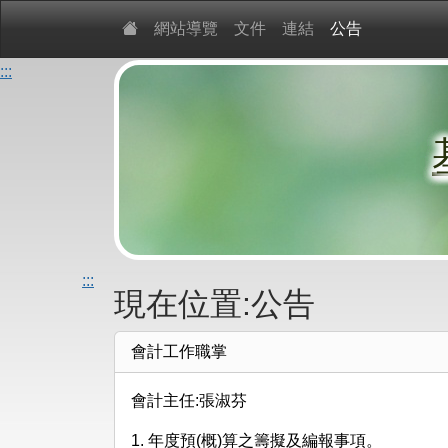
網站導覽
文件
連結
公告
:::
:::
現在位置:公告
會計工作職掌
會計主任:張淑芬
1. 年度預(概)算之籌擬及編報事項。