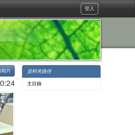
登入
回相片
資料夾路徑
0:24
主目錄