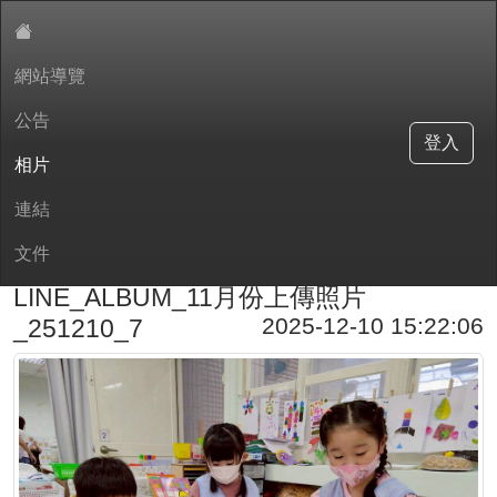
網站導覽
:::
公告
中和國小附設幼兒園
登入
相片
連結
現在位置:相片
文件
回相片
LINE_ALBUM_11月份上傳照片
2025-12-10 15:22:06
_251210_7