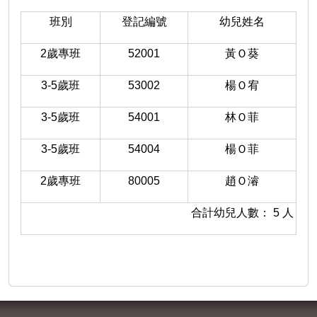
班別
登記編號
幼兒姓名
2
歲專班
52001
黃Ｏ葵
3-5
歲班
53002
楊Ｏ宥
3-5
歲班
54001
林Ｏ菲
3-5
歲班
54004
楊Ｏ菲
2
歲專班
80005
趙Ｏ濬
合計幼兒人數：
5
人