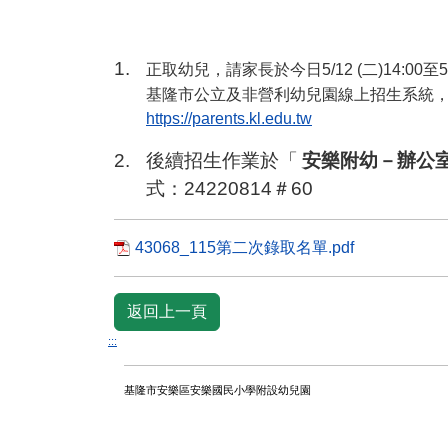
1.
正取幼兒，請家長於今日
5/12 (
二
)14:00
至
5
基隆市公立及非營利幼兒園線上招生系統
https://parents.kl.edu.tw
2.
後續招生作業於「
安樂附幼－辦公
式：
24220814
＃
60
43068_115第二次錄取名單.pdf
返回上一頁
:::
基隆市安樂區安樂國民小學附設幼兒園