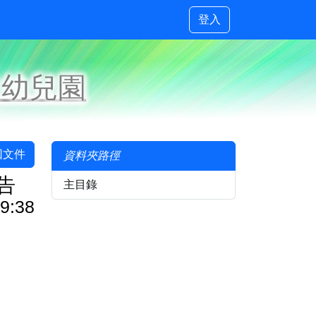
登入
設幼兒園
回文件
資料夾路徑
告
主目錄
9:38