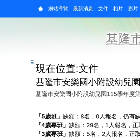
:::
網站導覽
最新消息
文件
相片
影片
基隆
:::
現在位置:文件
基隆市安樂國小附設幼兒園
基隆市安樂國小附設幼兒園
115
學年度
「
5
歲班」
缺額：
8
名，
0
人報名，仍有
「
4
歲專班」
缺額：
29
名，
1
人報名，正
「
3
歲專班」
缺額：
5
名，
2
人報名，正