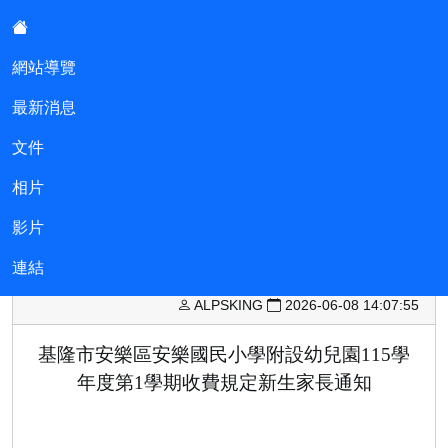
:::
網站導覽
最新消息
基隆市安樂區安樂國民小學附設幼
兒園
文件
相片
::
現在位置:最新消息
回最新消息
影片
基隆市安樂區安樂國民小學附設幼兒園115學年度第1學
連結
期收費規定新生家長通知
ALPSKING
2026-06-08 14:07:55
基隆市安樂區安樂國民小學附設幼兒園
115
學
年度第
1
學期收費規定新生家長通知