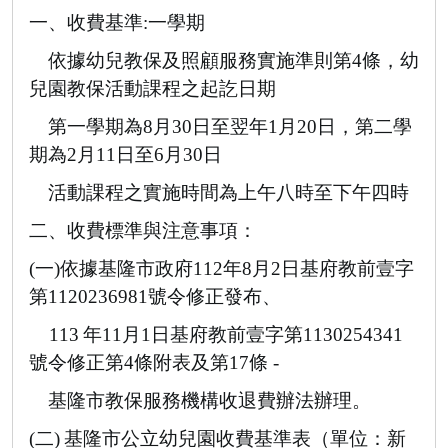
一、收費基準
:
一學期
依據幼兒教保及照顧服務實施準則第
4
條，幼
兒園教保活動課程之起訖日期
第一學期為
8
月
30
日至翌年
1
月
20
日，第二學
期為
2
月
11
日至
6
月
30
日
活動課程之實施時間為上午八時至下午四時
二、收費標準與注意事項：
(
一
)
依據基隆市政府
112
年
8
月
2
日基府教前壹字
第
1120236981
號令修正發布、
113
年
11
月
1
日基府教前壹字第
1130254341
號令修正第
4
條附表及第
17
條
-
基隆市教保服務機構收退費辦法辦理。
(
二
)
基隆市公立幼兒園收費基準表（單位：新