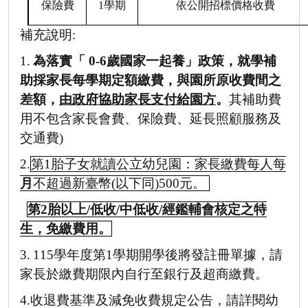
保險費
1
學期
依公開招標價格收費
補充說明
:
1.
為落實「
0-6
歲國家一起養」政策，就學補
助採家長每學期定額繳費，與園所原收費間之
差額，
由政府協助家長支付給園方
。
其補助費
用不包含家長會費、保險費、延長照顧服務及
交通費
)
2.
第
1
胎子女就讀公立幼兒園：家長繳費每人每
月
不超過新臺幣
(
以下同
)500
元。
第
2
胎以上
/
低收
/
中低收
/
經鑑輔會核定之特
生，免繳費用。
3.
115
學年度第
1
學期開學後將發註冊單據，請
家長於繳費期限內自行至銀行及超商繳費。
4.
收退費基準及減免收費規定公告，請詳閱幼