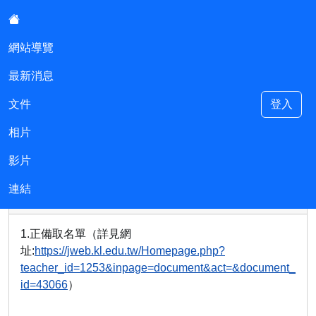
:::
網站導覽
最新消息
基隆市安樂區安樂國民小學附設幼
兒園
文件
登入
相片
::
現在位置:最新消息
回最新消息
影片
基隆市安樂國小附設幼兒園115學年度第一階段招生－
連結
ALPSKING
2026-05-09 13:52:02
「正備取名單」公告
1.正備取名單（詳見網
址:
https://jweb.kl.edu.tw/Homepage.php?
teacher_id=1253&inpage=document&act=&document_
id=43066
）